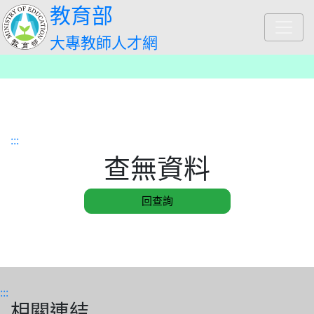
跳到主要內容
教育部
大專教師人才網
:::
查無資料
:::
相關連結